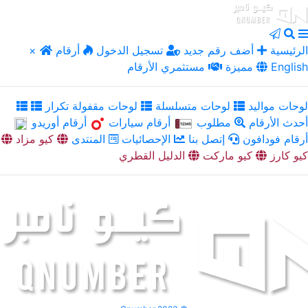
الرئيسية
أضف رقم جديد
تسجيل الدخول
أرقام
×
English
مميزة
مستثمري الأرقام
لوحات مواليد
لوحات متسلسلة
لوحات مقفولة تكرار
أحدث الأرقام
مطلوب
أرقام سيارات
أرقام أوريدو
أرقام فودافون
إتصل بنا
الإحصائيات
المنتدى
كيو مزاد
كيو كارز
كيو ماركت
الدليل القطري