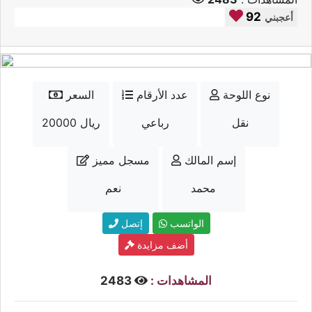
92
أعجبني
نوع اللوحة
عدد الأرقام
السعر
نقل
رباعي
20000 ريال
إسم المالك
مسجل مميز
محمد
نعم
الواتسب
إتصل
أضف مزايدة
المشاهدات :
2483