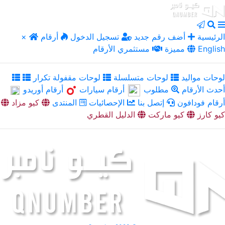
الرئيسية
أضف رقم جديد
تسجيل الدخول
أرقام
×
English
مميزة
مستثمري الأرقام
لوحات مواليد
لوحات متسلسلة
لوحات مقفولة تكرار
أحدث الأرقام
مطلوب
أرقام سيارات
أرقام أوريدو
أرقام فودافون
إتصل بنا
الإحصائيات
المنتدى
كيو مزاد
كيو كارز
كيو ماركت
الدليل القطري