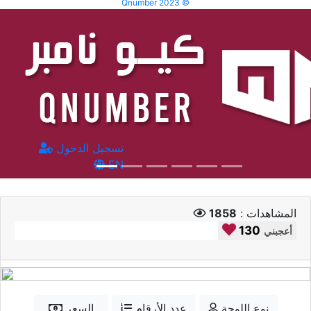
Qnumber 2023 ©
تسجيل الدخول
EN
المشاهدات :
1858
130
أعجبني
نوع اللوحة
عدد الأرقام
السعر