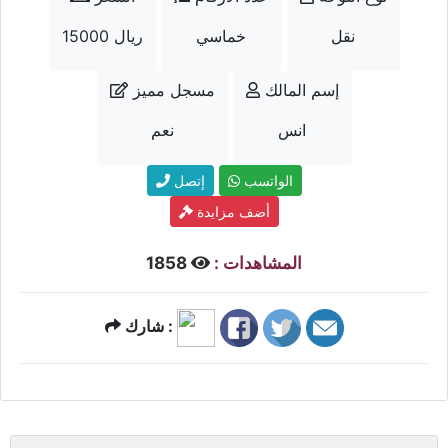
نقل
خماسي
15000 ريال
إسم المالك
مسجل مميز
انس
نعم
الواتسب
إتصل
أضف مزايدة
المشاهدات :
1858
شارك :