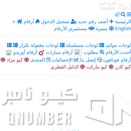
الرئيسية
أضف رقم جديد
تسجيل الدخول
أرقام
×
English
مميزة
مستثمري الأرقام
لوحات مواليد
لوحات متسلسلة
لوحات مقفولة تكرار
أحدث الأرقام
مطلوب
أرقام سيارات
أرقام أوريدو
أرقام فودافون
إتصل بنا
الإحصائيات
المنتدى
كيو مزاد
كيو كارز
كيو ماركت
الدليل القطري