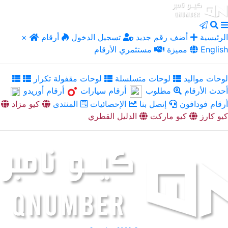
الرئيسية
أضف رقم جديد
تسجيل الدخول
أرقام
×
English
مميزة
مستثمري الأرقام
لوحات مواليد
لوحات متسلسلة
لوحات مقفولة تكرار
أحدث الأرقام
مطلوب
أرقام سيارات
أرقام أوريدو
أرقام فودافون
إتصل بنا
الإحصائيات
المنتدى
كيو مزاد
كيو كارز
كيو ماركت
الدليل القطري