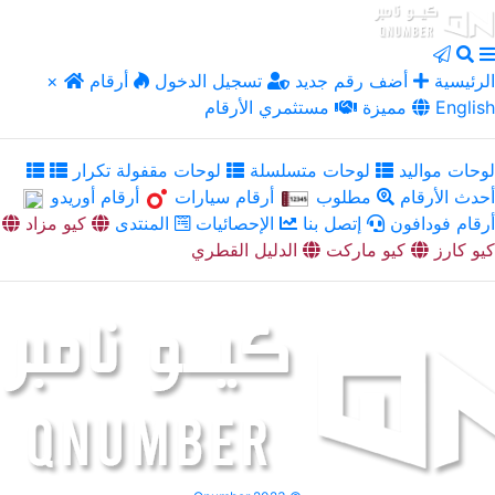
الرئيسية
أضف رقم جديد
تسجيل الدخول
أرقام
×
English
مميزة
مستثمري الأرقام
لوحات مواليد
لوحات متسلسلة
لوحات مقفولة تكرار
أحدث الأرقام
مطلوب
أرقام سيارات
أرقام أوريدو
أرقام فودافون
إتصل بنا
الإحصائيات
المنتدى
كيو مزاد
كيو كارز
كيو ماركت
الدليل القطري