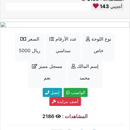
143
أعجبني
نوع اللوحة
عدد الأرقام
السعر
خاص
سداسي
5000 ريال
إسم المالك
مسجل مميز
محمد
نعم
الواتسب
إتصل
أضف مزايدة
المشاهدات :
2186