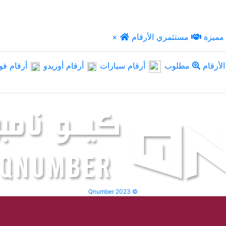
مميزة
مستثمري الأرقام
×
لأرقام
مطلوب
أرقام سيارات
أرقام أوريدو
أرقام فو
Qnumber 2023 ©