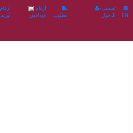
تسجيل
أرقام
EN
الدخول
مطلوب
فودافون
أوريدو