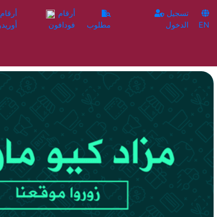
تسجيل
أرقام
EN
الدخول
مطلوب
فودافون
أوريدو