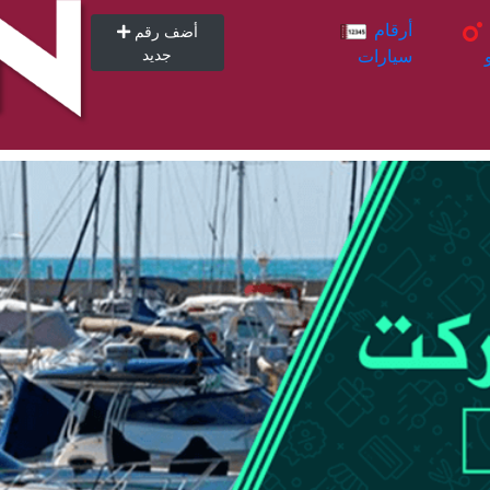
أرقام
أرقام
أضف رقم
سيارات
جديد