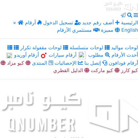
الرئيسية
أضف رقم جديد
تسجيل الدخول
أرقام
×
English
مميزة
مستثمري الأرقام
لوحات مواليد
لوحات متسلسلة
لوحات مقفولة تكرار
أحدث الأرقام
مطلوب
أرقام سيارات
أرقام أوريدو
أرقام فودافون
إتصل بنا
الإحصائيات
المنتدى
كيو مزاد
كيو كارز
كيو ماركت
الدليل القطري