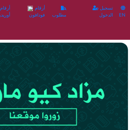
تسجيل
أرقام
EN
الدخول
مطلوب
فودافون
أوريدو