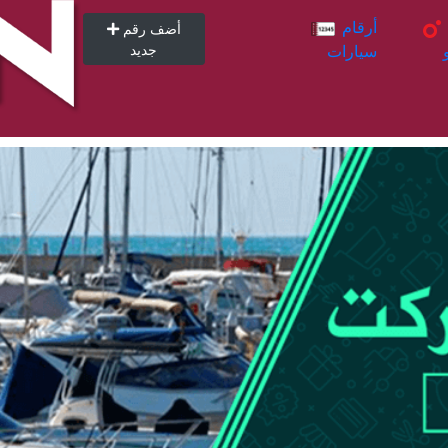
أرقام
أرقام
أضف رقم
سيارات
جديد