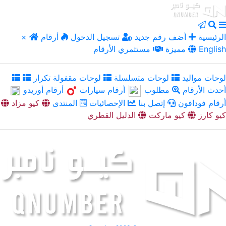
الرئيسية
أضف رقم جديد
تسجيل الدخول
أرقام
×
English
مميزة
مستثمري الأرقام
لوحات مواليد
لوحات متسلسلة
لوحات مقفولة تكرار
أحدث الأرقام
مطلوب
أرقام سيارات
أرقام أوريدو
أرقام فودافون
إتصل بنا
الإحصائيات
المنتدى
كيو مزاد
كيو كارز
كيو ماركت
الدليل القطري