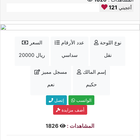
121
أعجبني
نوع اللوحة
عدد الأرقام
السعر
نقل
سداسي
20000 ريال
إسم المالك
مسجل مميز
حكيم
نعم
الواتسب
إتصل
أضف مزايدة
المشاهدات :
1826