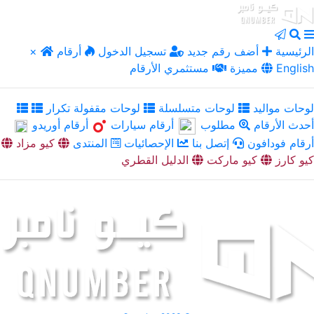
الرئيسية
أضف رقم جديد
تسجيل الدخول
أرقام
×
English
مميزة
مستثمري الأرقام
لوحات مواليد
لوحات متسلسلة
لوحات مقفولة تكرار
أحدث الأرقام
مطلوب
أرقام سيارات
أرقام أوريدو
أرقام فودافون
إتصل بنا
الإحصائيات
المنتدى
كيو مزاد
كيو كارز
كيو ماركت
الدليل القطري