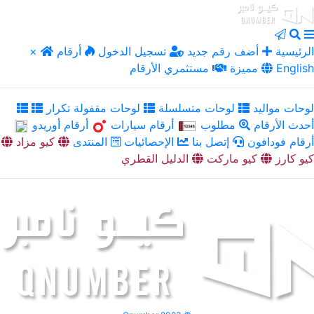
الرئيسية
أضف رقم جديد
تسجيل الدخول
أرقام
×
English
مميزة
مستثمري الأرقام
لوحات مواليد
لوحات متسلسلة
لوحات مقفولة تكرار
أحدث الأرقام
مطلوب
أرقام سيارات
أرقام أوريدو
أرقام فودافون
إتصل بنا
الإحصائيات
المنتدى
كيو مزاد
كيو كارز
كيو ماركت
الدليل القطري