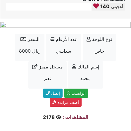
140
أعجبني
نوع اللوحة
عدد الأرقام
السعر
خاص
سداسي
8000 ريال
إسم المالك
مسجل مميز
محمد
نعم
الواتسب
إتصل
أضف مزايدة
المشاهدات :
2178