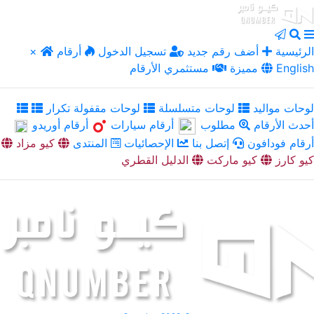
الرئيسية
أضف رقم جديد
تسجيل الدخول
أرقام
×
English
مميزة
مستثمري الأرقام
لوحات مواليد
لوحات متسلسلة
لوحات مقفولة تكرار
أحدث الأرقام
مطلوب
أرقام سيارات
أرقام أوريدو
أرقام فودافون
إتصل بنا
الإحصائيات
المنتدى
كيو مزاد
كيو كارز
كيو ماركت
الدليل القطري