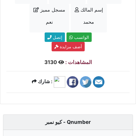
إسم المالك
مسجل مميز
محمد
نعم
الواتسب
إتصل
أضف مزايدة
المشاهدات :
3130
شارك :
كيو نمبر - Qnumber