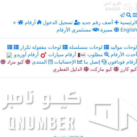
الرئيسية
أضف رقم جديد
تسجيل الدخول
أرقام
×
English
مميزة
مستثمري الأرقام
لوحات مواليد
لوحات متسلسلة
لوحات مقفولة تكرار
أحدث الأرقام
مطلوب
أرقام سيارات
أرقام أوريدو
أرقام فودافون
إتصل بنا
الإحصائيات
المنتدى
كيو مزاد
كيو كارز
كيو ماركت
الدليل القطري