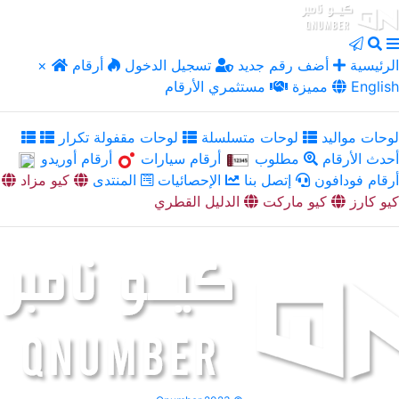
الرئيسية
أضف رقم جديد
تسجيل الدخول
أرقام
×
English
مميزة
مستثمري الأرقام
لوحات مواليد
لوحات متسلسلة
لوحات مقفولة تكرار
أحدث الأرقام
مطلوب
أرقام سيارات
أرقام أوريدو
أرقام فودافون
إتصل بنا
الإحصائيات
المنتدى
كيو مزاد
كيو كارز
كيو ماركت
الدليل القطري