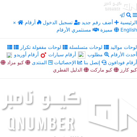
الرئيسية
أضف رقم جديد
تسجيل الدخول
أرقام
×
English
مميزة
مستثمري الأرقام
لوحات مواليد
لوحات متسلسلة
لوحات مقفولة تكرار
أحدث الأرقام
مطلوب
أرقام سيارات
أرقام أوريدو
أرقام فودافون
إتصل بنا
الإحصائيات
المنتدى
كيو مزاد
كيو كارز
كيو ماركت
الدليل القطري