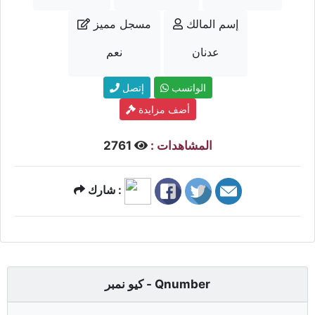
إسم المالك
مسجل مميز
عدنان
نعم
الواتسب
إتصل
أضف مزايدة
المشاهدات :
2761
شارك :
كيو نمبر - Qnumber