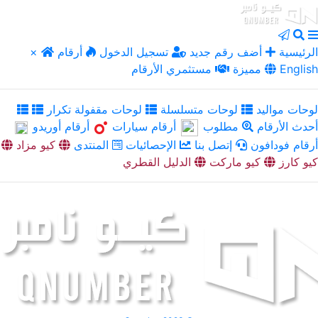
الرئيسية
أضف رقم جديد
تسجيل الدخول
أرقام
×
English
مميزة
مستثمري الأرقام
لوحات مواليد
لوحات متسلسلة
لوحات مقفولة تكرار
أحدث الأرقام
مطلوب
أرقام سيارات
أرقام أوريدو
أرقام فودافون
إتصل بنا
الإحصائيات
المنتدى
كيو مزاد
كيو كارز
كيو ماركت
الدليل القطري