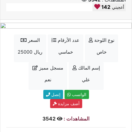
142
أعجبني
نوع اللوحة
عدد الأرقام
السعر
خاص
خماسي
25000 ريال
إسم المالك
مسجل مميز
علي
نعم
الواتسب
إتصل
أضف مزايدة
المشاهدات :
3542