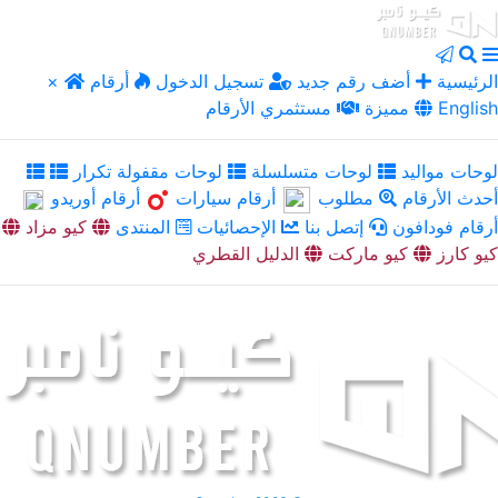
الرئيسية
أضف رقم جديد
تسجيل الدخول
أرقام
×
English
مميزة
مستثمري الأرقام
لوحات مواليد
لوحات متسلسلة
لوحات مقفولة تكرار
أحدث الأرقام
مطلوب
أرقام سيارات
أرقام أوريدو
أرقام فودافون
إتصل بنا
الإحصائيات
المنتدى
كيو مزاد
كيو كارز
كيو ماركت
الدليل القطري