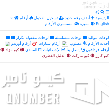
الرئيسية
أضف رقم جديد
تسجيل الدخول
أرقام
×
English
مميزة
مستثمري الأرقام
لوحات مواليد
لوحات متسلسلة
لوحات مقفولة تكرار
أحدث الأرقام
مطلوب
أرقام سيارات
أرقام أوريدو
أرقام فودافون
إتصل بنا
الإحصائيات
المنتدى
كيو مزاد
كيو كارز
كيو ماركت
الدليل القطري