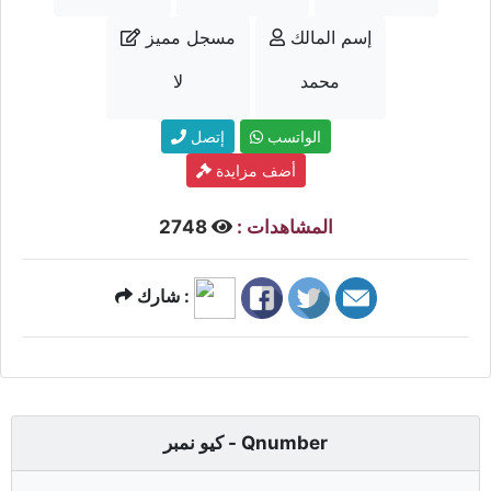
إسم المالك
مسجل مميز
محمد
لا
الواتسب
إتصل
أضف مزايدة
المشاهدات :
2748
شارك :
كيو نمبر - Qnumber