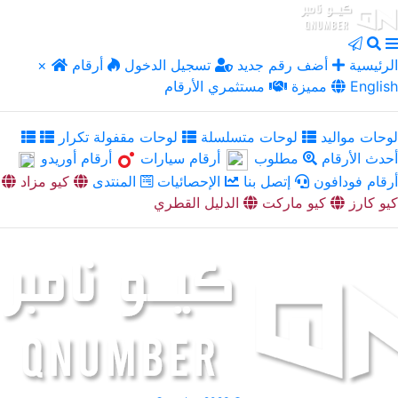
الرئيسية
أضف رقم جديد
تسجيل الدخول
أرقام
×
English
مميزة
مستثمري الأرقام
لوحات مواليد
لوحات متسلسلة
لوحات مقفولة تكرار
أحدث الأرقام
مطلوب
أرقام سيارات
أرقام أوريدو
أرقام فودافون
إتصل بنا
الإحصائيات
المنتدى
كيو مزاد
كيو كارز
كيو ماركت
الدليل القطري