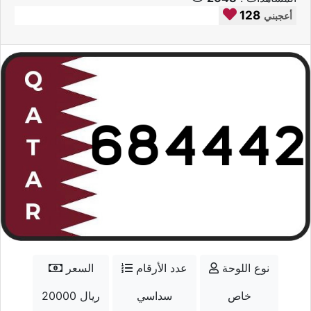
128
أعجبني
نوع اللوحة
عدد الأرقام
السعر
خاص
سداسي
20000 ريال