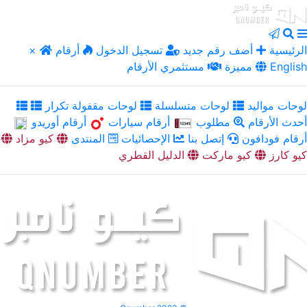
الرئيسية
أضف رقم جديد
تسجيل الدخول
أرقام
×
English
مميزة
مستثمري الأرقام
لوحات مواليد
لوحات متسلسلة
لوحات مقفولة تكرار
أحدث الأرقام
مطلوب
أرقام سيارات
أرقام أوريدو
أرقام فودافون
إتصل بنا
الإحصائيات
المنتدى
كيو مزاد
كيو كارز
كيو ماركت
الدليل القطري