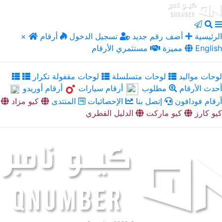
الرئيسية
أضف رقم جديد
تسجيل الدخول
أرقام
×
English
مميزة
مستثمري الأرقام
لوحات مواليد
لوحات متسلسلة
لوحات مقفولة تكرار
أحدث الأرقام
مطلوب
أرقام سيارات
أرقام أوريدو
أرقام فودافون
إتصل بنا
الإحصائيات
المنتدى
كيو مزاد
كيو كارز
كيو ماركت
الدليل القطري