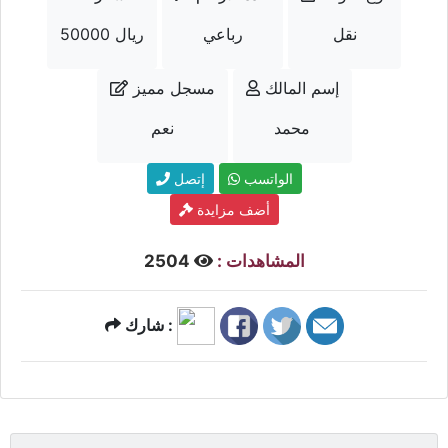
نقل
رباعي
50000 ريال
إسم المالك
مسجل مميز
محمد
نعم
الواتسب
إتصل
أضف مزايدة
المشاهدات :
2504
شارك :