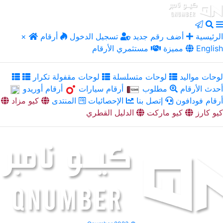
الرئيسية
أضف رقم جديد
تسجيل الدخول
أرقام
×
English
مميزة
مستثمري الأرقام
لوحات مواليد
لوحات متسلسلة
لوحات مقفولة تكرار
أحدث الأرقام
مطلوب
أرقام سيارات
أرقام أوريدو
أرقام فودافون
إتصل بنا
الإحصائيات
المنتدى
كيو مزاد
كيو كارز
كيو ماركت
الدليل القطري