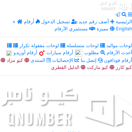
الرئيسية
أضف رقم جديد
تسجيل الدخول
أرقام
×
English
مميزة
مستثمري الأرقام
لوحات مواليد
لوحات متسلسلة
لوحات مقفولة تكرار
أحدث الأرقام
مطلوب
أرقام سيارات
أرقام أوريدو
أرقام فودافون
إتصل بنا
الإحصائيات
المنتدى
كيو مزاد
كيو كارز
كيو ماركت
الدليل القطري