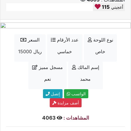
115
أعجبني
نوع اللوحة
عدد الأرقام
السعر
خاص
خماسي
15000 ريال
إسم المالك
مسجل مميز
محمد
نعم
الواتسب
إتصل
أضف مزايدة
المشاهدات :
4063