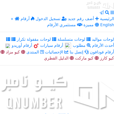
الرئيسية
أضف رقم جديد
تسجيل الدخول
أرقام
×
English
مميزة
مستثمري الأرقام
لوحات مواليد
لوحات متسلسلة
لوحات مقفولة تكرار
أحدث الأرقام
مطلوب
أرقام سيارات
أرقام أوريدو
أرقام فودافون
إتصل بنا
الإحصائيات
المنتدى
كيو مزاد
كيو كارز
كيو ماركت
الدليل القطري