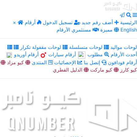
الرئيسية
أضف رقم جديد
تسجيل الدخول
أرقام
×
English
مميزة
مستثمري الأرقام
لوحات مواليد
لوحات متسلسلة
لوحات مقفولة تكرار
أحدث الأرقام
مطلوب
أرقام سيارات
أرقام أوريدو
أرقام فودافون
إتصل بنا
الإحصائيات
المنتدى
كيو مزاد
كيو كارز
كيو ماركت
الدليل القطري