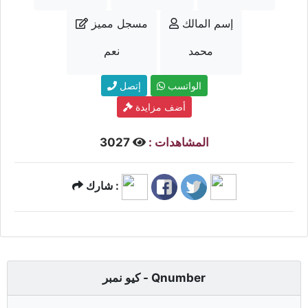
إسم المالك
مسجل مميز
محمد
نعم
الواتسب
إتصل
أضف مزايدة
المشاهدات :
3027
شارك :
كيو نمبر - Qnumber