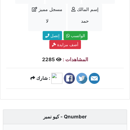
إسم المالك
مسجل مميز
حمد
لا
الواتسب
إتصل
أضف مزايدة
المشاهدات :
2285
شارك :
كيو نمبر - Qnumber