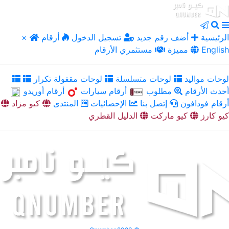
الرئيسية
أضف رقم جديد
تسجيل الدخول
أرقام
×
English
مميزة
مستثمري الأرقام
لوحات مواليد
لوحات متسلسلة
لوحات مقفولة تكرار
أحدث الأرقام
مطلوب
أرقام سيارات
أرقام أوريدو
أرقام فودافون
إتصل بنا
الإحصائيات
المنتدى
كيو مزاد
كيو كارز
كيو ماركت
الدليل القطري