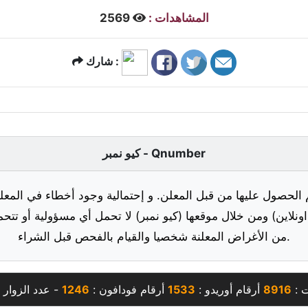
المشاهدات :
2569
شارك :
كيو نمبر - Qnumber
 الحصول عليها من قبل المعلن. و إحتمالية وجود أخطاء في المعلو
ونلاين) ومن خلال موقعها (كيو نمبر) لا تحمل أي مسؤولية أو تتحم
من الأغراض المعلنة شخصيا والقيام بالفحص قبل الشراء.
ت :
8916
أرقام أوريدو :
1533
أرقام فودافون :
1246
- عدد الزوار 