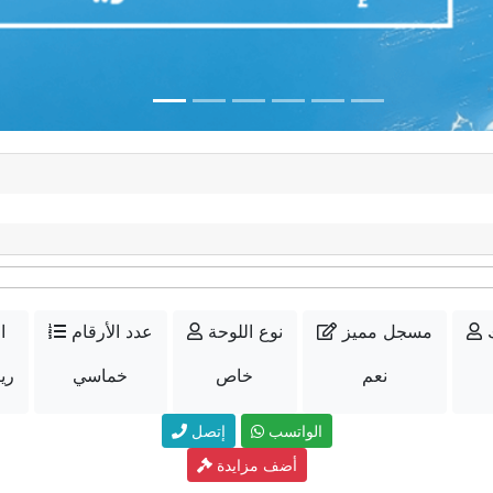
مسجل مميز
نوع اللوحة
عدد الأرقام
ا
نعم
خاص
خماسي
10000
الواتسب
إتصل
أضف مزايدة