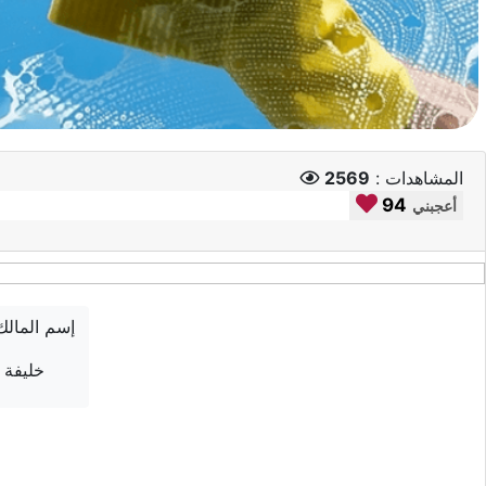
المشاهدات :
2569
94
أعجبني
إسم المالك
خليفة