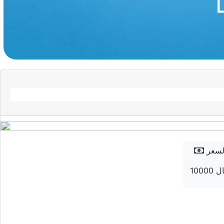
لسعر
 ريال