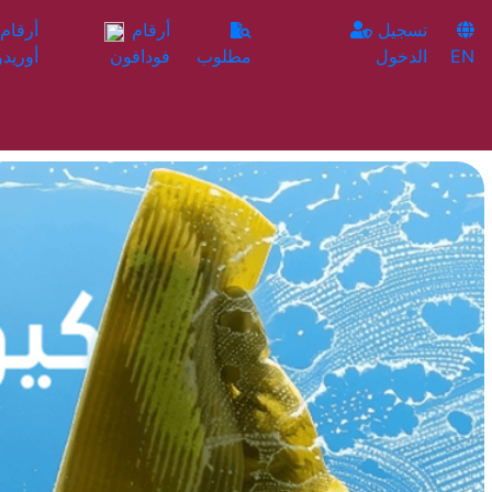
تسجيل
أرقام
EN
الدخول
مطلوب
فودافون
أوريدو