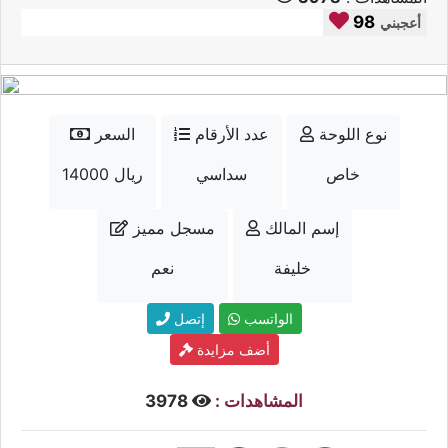
98
أعجبني
نوع اللوحة
عدد الأرقام
السعر
خاص
سداسي
14000 ريال
إسم المالك
مسجل مميز
خليفة
نعم
الواتسب
إتصل
أضف مزايدة
المشاهدات :
3978