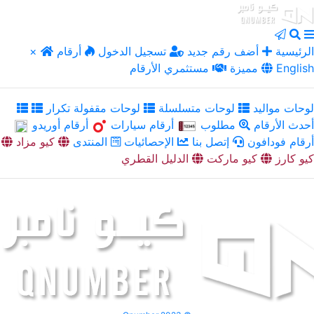
الرئيسية
أضف رقم جديد
تسجيل الدخول
أرقام
×
English
مميزة
مستثمري الأرقام
لوحات مواليد
لوحات متسلسلة
لوحات مقفولة تكرار
أحدث الأرقام
مطلوب
أرقام سيارات
أرقام أوريدو
أرقام فودافون
إتصل بنا
الإحصائيات
المنتدى
كيو مزاد
كيو كارز
كيو ماركت
الدليل القطري