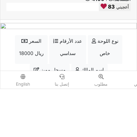
83
أعجبني
نوع اللوحة
عدد الأرقام
السعر
خاص
سداسي
18000 ريال
إسم المالك
مسجل مميز
خليفة
نعم
ي
مطلوب
إتصل بنا
English
الواتسب
إتصل
أضف مزايدة
المشاهدات :
4190