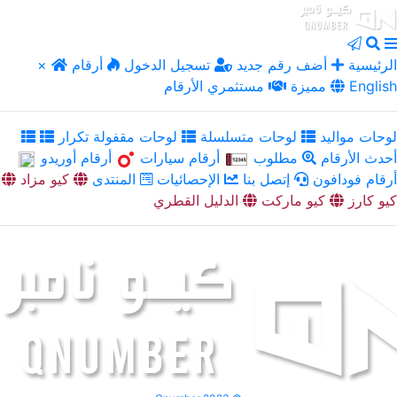
الرئيسية
أضف رقم جديد
تسجيل الدخول
أرقام
×
English
مميزة
مستثمري الأرقام
لوحات مواليد
لوحات متسلسلة
لوحات مقفولة تكرار
أحدث الأرقام
مطلوب
أرقام سيارات
أرقام أوريدو
أرقام فودافون
إتصل بنا
الإحصائيات
المنتدى
كيو مزاد
كيو كارز
كيو ماركت
الدليل القطري