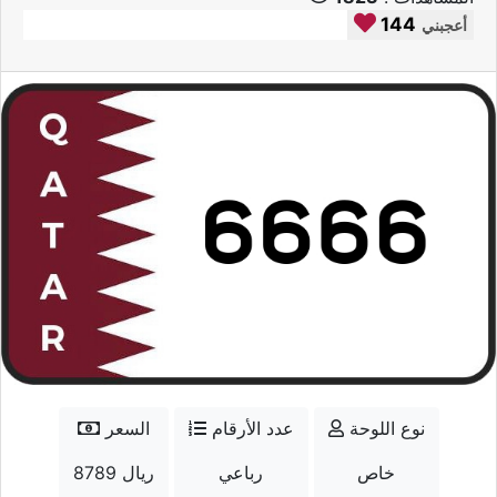
144
أعجبني
نوع اللوحة
عدد الأرقام
السعر
خاص
رباعي
8789 ريال