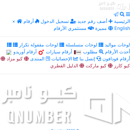
الرئيسية
أضف رقم جديد
تسجيل الدخول
أرقام
×
English
مميزة
مستثمري الأرقام
لوحات مواليد
لوحات متسلسلة
لوحات مقفولة تكرار
أحدث الأرقام
مطلوب
أرقام سيارات
أرقام أوريدو
أرقام فودافون
إتصل بنا
الإحصائيات
المنتدى
كيو مزاد
كيو كارز
كيو ماركت
الدليل القطري