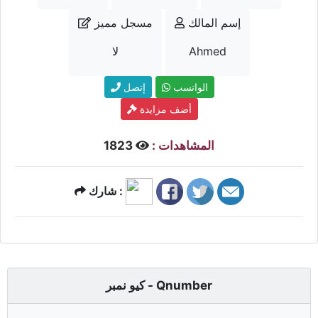
إسم المالك
مسجل مميز
Ahmed
لا
الواتسب
إتصل
أضف مزايدة
المشاهدات :
1823
شارك :
كيو نمبر - Qnumber