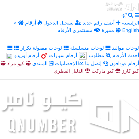
الرئيسية
أضف رقم جديد
تسجيل الدخول
أرقام
×
English
مميزة
مستثمري الأرقام
لوحات مواليد
لوحات متسلسلة
لوحات مقفولة تكرار
أحدث الأرقام
مطلوب
أرقام سيارات
أرقام أوريدو
أرقام فودافون
إتصل بنا
الإحصائيات
المنتدى
كيو مزاد
كيو كارز
كيو ماركت
الدليل القطري