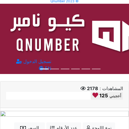
Qnumber 2023 ©
تسجيل الدخول
EN
المشاهدات :
2178
125
أعجبني
نوع اللوحة
عدد الأرقام
السعر