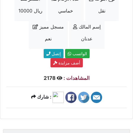
نقل
خماسي
10000 ريال
إسم المالك
مسجل مميز
عدنان
نعم
الواتسب
إتصل
أضف مزايدة
المشاهدات :
2178
شارك :