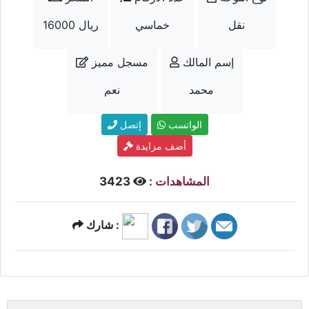
نقل
خماسي
16000 ريال
إسم المالك
مسجل مميز
محمد
نعم
الواتسب
إتصل
أضف مزايدة
المشاهدات :
3423
شارك :