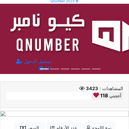
Qnumber 2023 ©
تسجيل الدخول
EN
المشاهدات :
3423
118
أعجبني
نوع اللوحة
عدد الأرقام
السعر