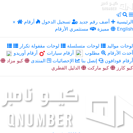
الرئيسية
أضف رقم جديد
تسجيل الدخول
أرقام
×
English
مميزة
مستثمري الأرقام
لوحات مواليد
لوحات متسلسلة
لوحات مقفولة تكرار
أحدث الأرقام
مطلوب
أرقام سيارات
أرقام أوريدو
أرقام فودافون
إتصل بنا
الإحصائيات
المنتدى
كيو مزاد
كيو كارز
كيو ماركت
الدليل القطري