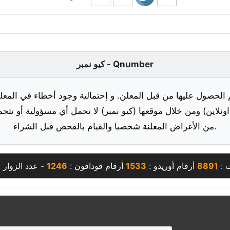
كيو نمبر - Qnumber
 الحصول عليها من قبل المعلن. و إحتمالية وجود أخطاء في المعلو
ونلاين) ومن خلال موقعها (كيو نمبر) لا تحمل أي مسؤولية أو تتحم
من الأغراض المعلنة شخصيا والقيام بالفحص قبل الشراء.
ت :
8891
أرقام أوريدو :
1533
أرقام فودافون :
1246
- عدد الزوار 