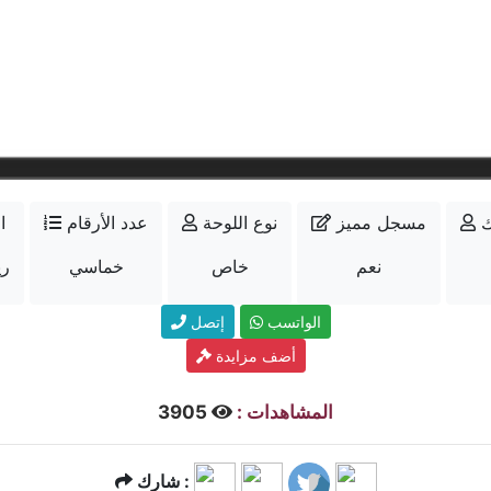
ك
مسجل مميز
نوع اللوحة
عدد الأرقام
ا
نعم
خاص
خماسي
000
الواتسب
إتصل
أضف مزايدة
المشاهدات :
3905
شارك :