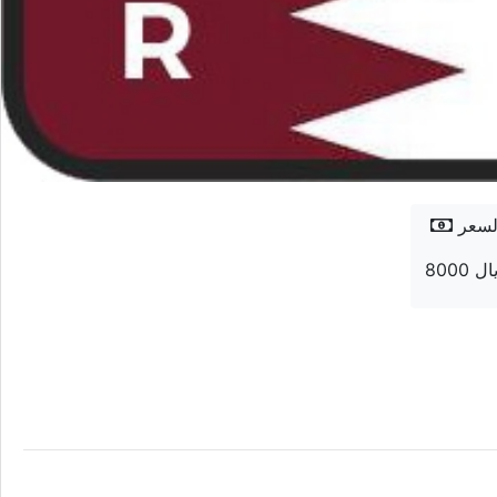
لسعر
8 ريال