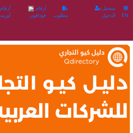
تسجيل
أرقام
EN
الدخول
مطلوب
فودافون
أوريدو