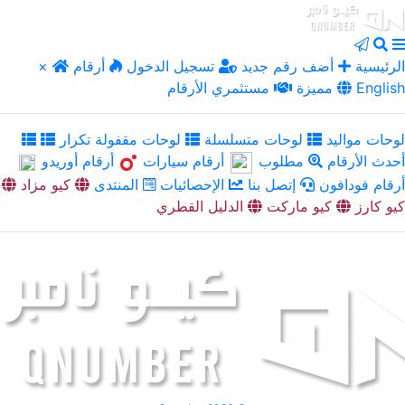
الرئيسية
أضف رقم جديد
تسجيل الدخول
أرقام
×
English
مميزة
مستثمري الأرقام
لوحات مواليد
لوحات متسلسلة
لوحات مقفولة تكرار
أحدث الأرقام
مطلوب
أرقام سيارات
أرقام أوريدو
أرقام فودافون
إتصل بنا
الإحصائيات
المنتدى
كيو مزاد
كيو كارز
كيو ماركت
الدليل القطري