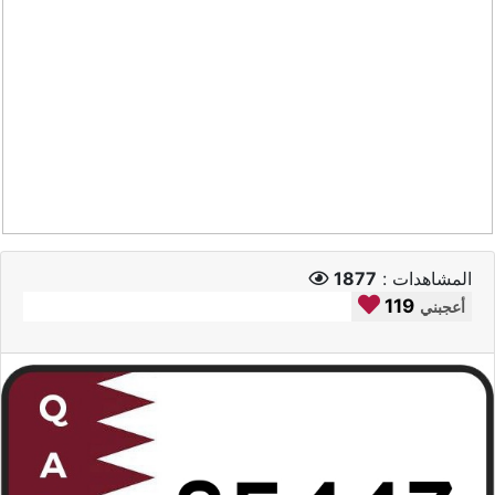
المشاهدات :
1877
119
أعجبني