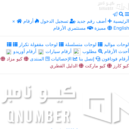
الرئيسية
أضف رقم جديد
تسجيل الدخول
أرقام
×
English
مميزة
مستثمري الأرقام
لوحات مواليد
لوحات متسلسلة
لوحات مقفولة تكرار
أحدث الأرقام
مطلوب
أرقام سيارات
أرقام أوريدو
أرقام فودافون
إتصل بنا
الإحصائيات
المنتدى
كيو مزاد
كيو كارز
كيو ماركت
الدليل القطري