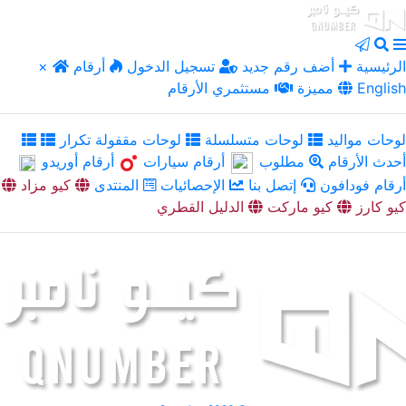
الرئيسية
أضف رقم جديد
تسجيل الدخول
أرقام
×
English
مميزة
مستثمري الأرقام
لوحات مواليد
لوحات متسلسلة
لوحات مقفولة تكرار
أحدث الأرقام
مطلوب
أرقام سيارات
أرقام أوريدو
أرقام فودافون
إتصل بنا
الإحصائيات
المنتدى
كيو مزاد
كيو كارز
كيو ماركت
الدليل القطري