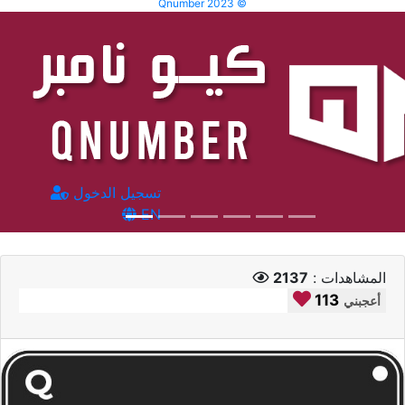
Qnumber 2023 ©
تسجيل الدخول
EN
المشاهدات :
2137
113
أعجبني