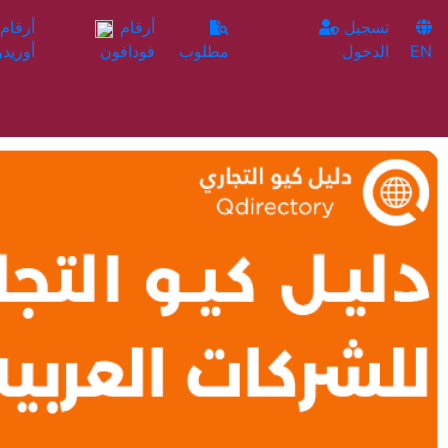
تسجيل
أرقام
EN
الدخول
مطلوب
فودافون
أوريدو