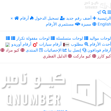
الرئيسية
أضف رقم جديد
تسجيل الدخول
أرقام
×
English
مميزة
مستثمري الأرقام
لوحات مواليد
لوحات متسلسلة
لوحات مقفولة تكرار
أحدث الأرقام
مطلوب
أرقام سيارات
أرقام أوريدو
أرقام فودافون
إتصل بنا
الإحصائيات
المنتدى
كيو مزاد
كيو كارز
كيو ماركت
الدليل القطري