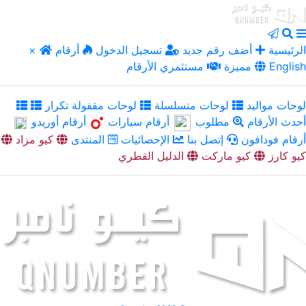
الرئيسية
أضف رقم جديد
تسجيل الدخول
أرقام
×
English
مميزة
مستثمري الأرقام
لوحات مواليد
لوحات متسلسلة
لوحات مقفولة تكرار
أحدث الأرقام
مطلوب
أرقام سيارات
أرقام أوريدو
أرقام فودافون
إتصل بنا
الإحصائيات
المنتدى
كيو مزاد
كيو كارز
كيو ماركت
الدليل القطري