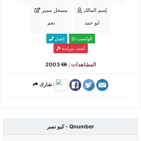
إسم المالك
مسجل مميز
ابو حمد
نعم
الواتسب
إتصل
أضف مزايدة
المشاهدات :
2003
شارك :
كيو نمبر - Qnumber