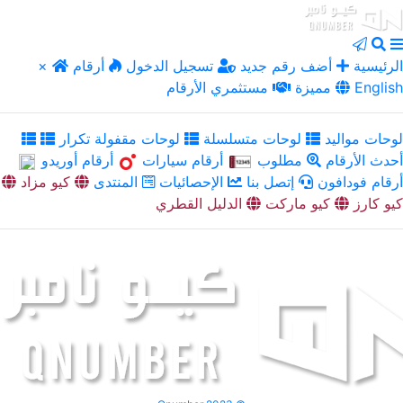
الرئيسية
أضف رقم جديد
تسجيل الدخول
أرقام
×
English
مميزة
مستثمري الأرقام
لوحات مواليد
لوحات متسلسلة
لوحات مقفولة تكرار
أحدث الأرقام
مطلوب
أرقام سيارات
أرقام أوريدو
أرقام فودافون
إتصل بنا
الإحصائيات
المنتدى
كيو مزاد
كيو كارز
كيو ماركت
الدليل القطري