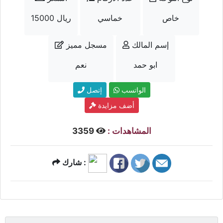
خاص
خماسي
15000 ريال
إسم المالك
مسجل مميز
ابو حمد
نعم
الواتسب
إتصل
أضف مزايدة
المشاهدات :
3359
شارك :