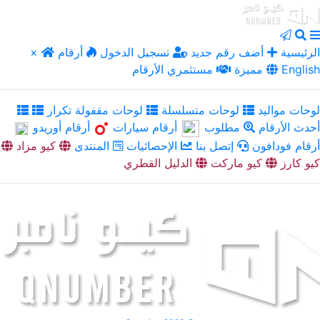
الرئيسية
أضف رقم جديد
تسجيل الدخول
أرقام
×
English
مميزة
مستثمري الأرقام
لوحات مواليد
لوحات متسلسلة
لوحات مقفولة تكرار
أحدث الأرقام
مطلوب
أرقام سيارات
أرقام أوريدو
أرقام فودافون
إتصل بنا
الإحصائيات
المنتدى
كيو مزاد
كيو كارز
كيو ماركت
الدليل القطري