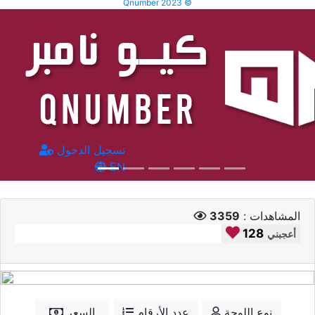
Qnumber 2023 ©
تسجيل الدخول
EN
المشاهدات :
3359
128
أعجبني
نوع اللوحة
عدد الأرقام
السعر