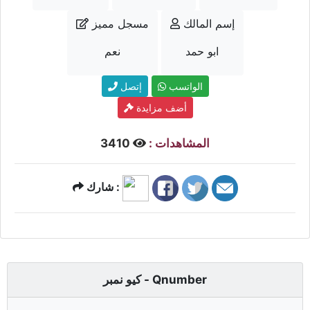
إسم المالك
مسجل مميز
ابو حمد
نعم
الواتسب
إتصل
أضف مزايدة
المشاهدات :
3410
شارك :
كيو نمبر - Qnumber