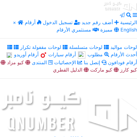
الرئيسية
أضف رقم جديد
تسجيل الدخول
أرقام
×
English
مميزة
مستثمري الأرقام
لوحات مواليد
لوحات متسلسلة
لوحات مقفولة تكرار
أحدث الأرقام
مطلوب
أرقام سيارات
أرقام أوريدو
أرقام فودافون
إتصل بنا
الإحصائيات
المنتدى
كيو مزاد
كيو كارز
كيو ماركت
الدليل القطري