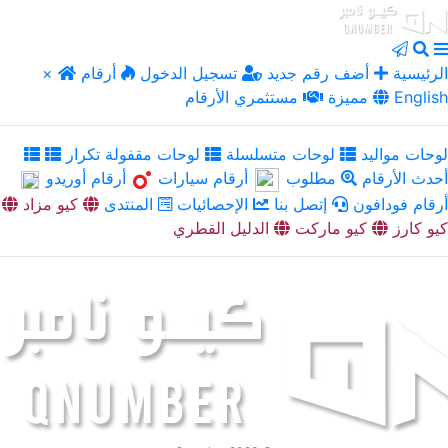
الرئيسية
أضف رقم جديد
تسجيل الدخول
أرقام
×
English
مميزة
مستثمري الأرقام
لوحات مواليد
لوحات متسلسلة
لوحات مقفولة تكرار
أحدث الأرقام
مطلوب
أرقام سيارات
أرقام أوريدو
أرقام فودافون
إتصل بنا
الإحصائيات
المنتدى
كيو مزاد
كيو كارز
كيو ماركت
الدليل القطري