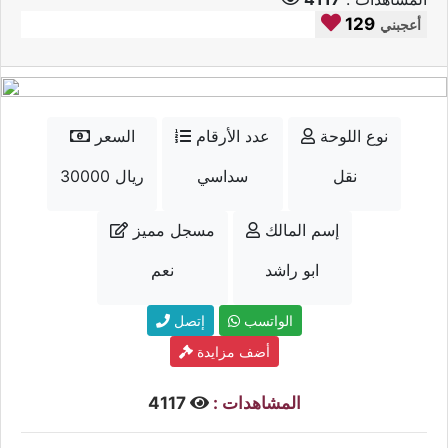
129
أعجبني
نوع اللوحة
عدد الأرقام
السعر
نقل
سداسي
30000 ريال
إسم المالك
مسجل مميز
ابو راشد
نعم
الواتسب
إتصل
أضف مزايدة
المشاهدات :
4117