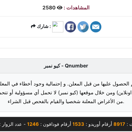
المشاهدات :
2580
شارك :
كيو نمبر - Qnumber
 الحصول عليها من قبل المعلن. و إحتمالية وجود أخطاء في المعلو
ونلاين) ومن خلال موقعها (كيو نمبر) لا تحمل أي مسؤولية أو تتحم
من الأغراض المعلنة شخصيا والقيام بالفحص قبل الشراء.
ت :
8917
أرقام أوريدو :
1533
أرقام فودافون :
1246
- عدد الزوار :