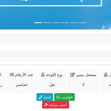
ك
مسجل مميز
نوع اللوحة
عدد الأرقام
ا
د
لا
نقل
خماسي
000
الواتسب
إتصل
أضف مزايدة