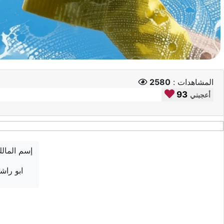
المشاهدات :
2580
93
أعجبني
إسم المال
ابو راش