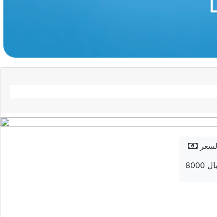
لسعر
8 ريال