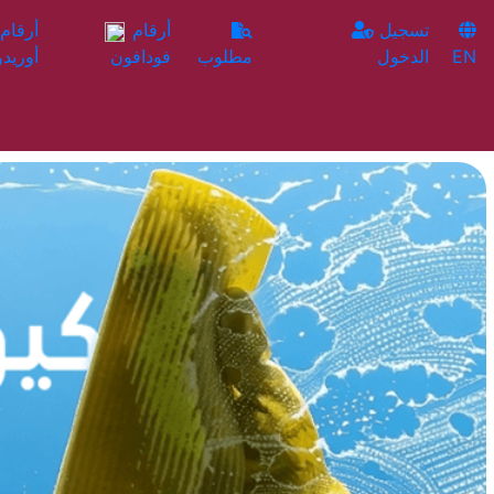
تسجيل
أرقام
EN
الدخول
مطلوب
فودافون
أوريدو