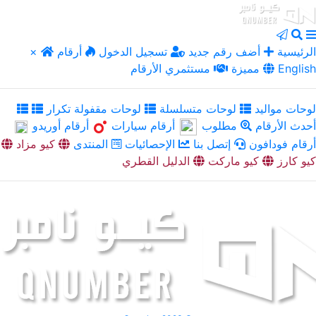
الرئيسية
أضف رقم جديد
تسجيل الدخول
أرقام
×
English
مميزة
مستثمري الأرقام
لوحات مواليد
لوحات متسلسلة
لوحات مقفولة تكرار
أحدث الأرقام
مطلوب
أرقام سيارات
أرقام أوريدو
أرقام فودافون
إتصل بنا
الإحصائيات
المنتدى
كيو مزاد
كيو كارز
كيو ماركت
الدليل القطري