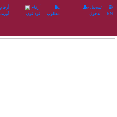
تسجيل
أرقام
EN
الدخول
مطلوب
فودافون
أوريدو