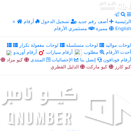
الرئيسية
أضف رقم جديد
تسجيل الدخول
أرقام
×
English
مميزة
مستثمري الأرقام
لوحات مواليد
لوحات متسلسلة
لوحات مقفولة تكرار
أحدث الأرقام
مطلوب
أرقام سيارات
أرقام أوريدو
أرقام فودافون
إتصل بنا
الإحصائيات
المنتدى
كيو مزاد
كيو كارز
كيو ماركت
الدليل القطري