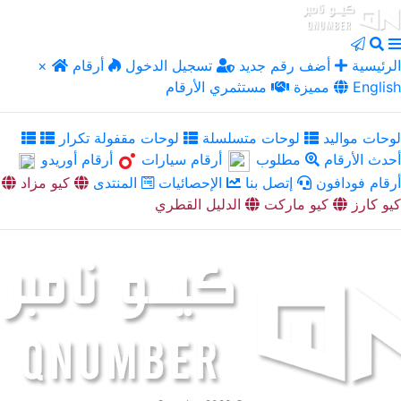
الرئيسية
أضف رقم جديد
تسجيل الدخول
أرقام
×
English
مميزة
مستثمري الأرقام
لوحات مواليد
لوحات متسلسلة
لوحات مقفولة تكرار
أحدث الأرقام
مطلوب
أرقام سيارات
أرقام أوريدو
أرقام فودافون
إتصل بنا
الإحصائيات
المنتدى
كيو مزاد
كيو كارز
كيو ماركت
الدليل القطري