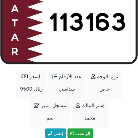
نوع اللوحة
عدد الأرقام
السعر
خاص
سداسي
9500 ريال
إسم المالك
مسجل مميز
محمد
نعم
الواتسب
إتصل