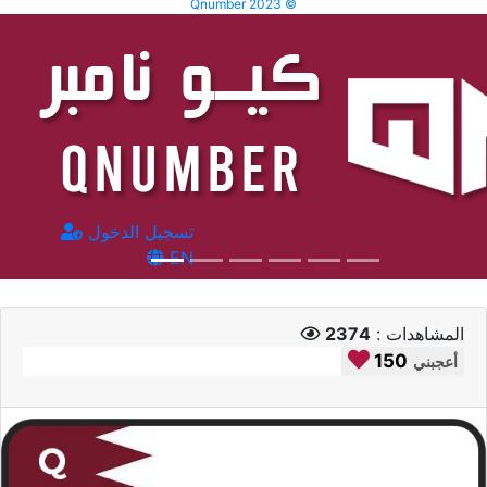
Qnumber 2023 ©
تسجيل الدخول
EN
المشاهدات :
2374
150
أعجبني