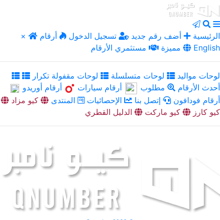
الرئيسية
أضف رقم جديد
تسجيل الدخول
أرقام
×
English
مميزة
مستثمري الأرقام
لوحات مواليد
لوحات متسلسلة
لوحات مقفولة تكرار
أحدث الأرقام
مطلوب
أرقام سيارات
أرقام أوريدو
أرقام فودافون
إتصل بنا
الإحصائيات
المنتدى
كيو مزاد
كيو كارز
كيو ماركت
الدليل القطري